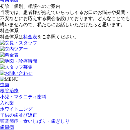
虫歯治療
初診「個別」相談へのご案内
当院では、患者様が抱えていらっしゃるお口のお悩みや疑問・
不安などにお応えする機会を設けております。どんなことでも
構いませんので、私たちにお話しいただけたらと思います。
料金体系
料金体系は
料金表
をご参照ください。
虫歯
根管治療
小児・マタニティ歯科
入れ歯
ホワイトニング
子供の歯並び矯正
顎関節症・食いしばり・歯ぎしり
歯周病