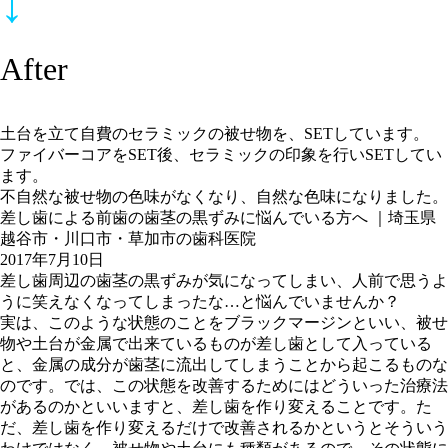
↓
After
土台を立て自費のセラミックの被せ物を、SETしています。
ファイバーコアをSET後、セラミックの印象を行いSETしてい
ます。
不自然な被せ物の色味がなくなり、自然な色味になりました。
差し歯による前歯の歯茎の黒ずみに悩んでいる方へ ｜埼玉県
越谷市・川口市・草加市の歯科医院
2017年7月10日
差し歯周辺の歯茎の黒ずみが気になってしまい、人前で思うよ
うに笑えなくなってしまったな…と悩んでいませんか？
実は、このような状態のことをブラックマージンといい、被せ
物や土台が金属で出来ているものが差し歯として入っている
と、金属の成分が歯茎に流出してしまうことから起こるものな
のです。では、この状態を改善するためにはどういった治療法
があるのかといいますと、差し歯を作り変えることです。た
だ、差し歯を作り変えるだけで改善されるかというとそういう