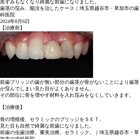
黒ずみもなくなり綺麗な前歯になりました。
歯茎の窪み、陥没を治したケース｜埼玉県越谷市・草加市の歯
科医院
2024年8月6日
【治療前】
前歯ブリッジの歯が無い部分の歯茎が骨がないことにより歯茎
が窪んでしまい見た目がよくありません。
その部位に骨を増やす材料を入れ窪みをなくしていきます。
【治療後】
骨の増殖後、セラミックのブリッジをＳＥＴ。
見た目も自然で綺麗な前歯になりました。
前歯の虫歯治療。審美治療。セラミック。｜埼玉県越谷市・草
加市の歯科医院