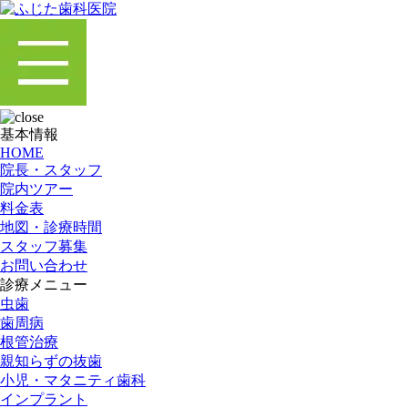
基本情報
HOME
院長・スタッフ
院内ツアー
料金表
地図・診療時間
スタッフ募集
お問い合わせ
診療メニュー
虫歯
歯周病
根管治療
親知らずの抜歯
小児・マタニティ歯科
インプラント