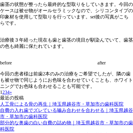
歯茎の状態が整ったら最終的な型取りをしていきます。今回の
ケースは被せ物がオールセラミックなので、シリコンタイプの
印象材を使用して型取りを行っています。set後の写真がこち
らです。
治療後３年経った現在も歯と歯茎の境目が馴染んでいて、歯茎
の色も綺麗に保たれています。
before after
今回の患者様は前歯2本のみの治療をご希望でしたが、隣の歯
も被せ物で同じようにお色味を合わせていくことも、ホワイト
ニングでお色味も合わせることも可能です。
1
2
3
4
»
最近の投稿
人工骨による骨の再生｜埼玉県越谷市・草加市の歯科医院
自費の入れ歯でズレている嚙み合わせを合わせる｜埼玉県越谷
市・草加市の歯科医院
部分的な奥歯の白い自費の詰め物｜埼玉県越谷市・草加市の歯
科医院