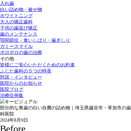
入れ歯
白い詰め物・被せ物
ホワイトニング
大人の矯正歯科
子供の歯並び矯正
歯のメンテナンス
顎関節症・食いしばり・歯ぎしり
ガミースマイル
ボロボロの歯の治療
その他
皆様にご安心いただくためのお約束
ふじた歯科の５つの特長
対談・インタビュー
医院からのお知らせ
医院ブログ
治療症例集
部分的な奥歯の白い自費の詰め物｜埼玉県越谷市・草加市の歯
科医院
2024年8月9日
B
efore