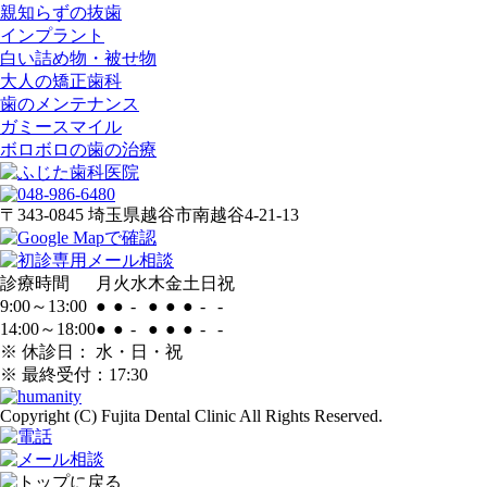
親知らずの抜歯
インプラント
白い詰め物・被せ物
大人の矯正歯科
歯のメンテナンス
ガミースマイル
ボロボロの歯の治療
〒343-0845
埼玉県越谷市南越谷4-21-13
診療時間
月
火
水
木
金
土
日
祝
9:00～13:00
●
●
-
●
●
●
-
-
14:00～18:00
●
●
-
●
●
●
-
-
※ 休診日： 水・日・祝
※ 最終受付：17:30
Copyright (C) Fujita Dental Clinic All Rights Reserved.