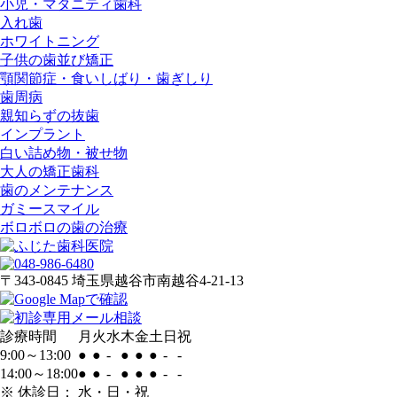
小児・マタニティ歯科
入れ歯
ホワイトニング
子供の歯並び矯正
顎関節症・食いしばり・歯ぎしり
歯周病
親知らずの抜歯
インプラント
白い詰め物・被せ物
大人の矯正歯科
歯のメンテナンス
ガミースマイル
ボロボロの歯の治療
〒343-0845
埼玉県越谷市南越谷4-21-13
診療時間
月
火
水
木
金
土
日
祝
9:00～13:00
●
●
-
●
●
●
-
-
14:00～18:00
●
●
-
●
●
●
-
-
※ 休診日： 水・日・祝