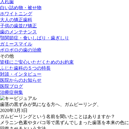
入れ歯
白い詰め物・被せ物
ホワイトニング
大人の矯正歯科
子供の歯並び矯正
歯のメンテナンス
顎関節症・食いしばり・歯ぎしり
ガミースマイル
ボロボロの歯の治療
その他
皆様にご安心いただくためのお約束
ふじた歯科の５つの特長
対談・インタビュー
医院からのお知らせ
医院ブログ
治療症例集
歯茎の黒ずみが気になる方へ、ガムピーリング、
2020年3月3日
ガムピーリングという名前を聞いたことはありますか？
メラニン色素やタバコ等で黒ずんでしまった歯茎を本来の色に
回復させるという方法