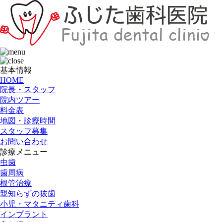
基本情報
HOME
院長・スタッフ
院内ツアー
料金表
地図・診療時間
スタッフ募集
お問い合わせ
診療メニュー
虫歯
歯周病
根管治療
親知らずの抜歯
小児・マタニティ歯科
インプラント