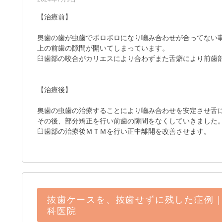
【治療前】
奥歯の歯が虫歯でボロボロになり嚙み合わせが合ってない
上の前歯の隙間が開いてしまっています。
臼歯部の咬合がカリエスにより合わずまた舌癖により前歯
【治療後】
奥歯の虫歯の治療することにより嚙み合わせを安定させ舌
その後、部分矯正を行い前歯の隙間をなくしていきました
臼歯部の治療後ＭＴＭを行い正中離開を改善させます。
抜歯ケースを、抜歯せずに残した症例
科医院