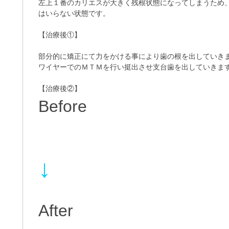
左上１番のカリエスが大きく残根状態になってしまうため
はいらない状態です。
【治療後①】
部分的に矯正にて力をかける事により歯の根を出していき
ワイヤーでのＭＴＭを行い挺出させ支台歯を出していきま
【治療後②】
Before
↓
After