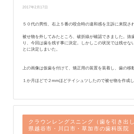
2017年2月17日
５０代の男性、右上５番の咬合時の違和感を主訴に来院さ
被せ物を外してみたところ、破折線が確認できました。抜
り、今回は歯を残す事に決定。しかしこの状況では残せな
とに決定しまいた。
上の画像は仮歯を付けて、矯正用の装置を装着し、歯の移
１か月ほどで２mmほどテイシュツしたので被せ物を作成
クラウンレングスニング（歯を引き出
県越谷市・川口市・草加市の歯科医院