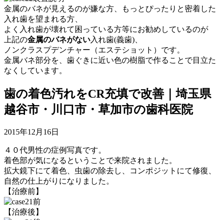
金属のバネが見えるのが嫌な方、もっとぴったりと密着した
入れ歯を望まれる方、
よく入れ歯が壊れて困っている方等にお勧めしているのが
上記の
金属のバネがない
入れ歯(義歯)、
ノンクラスプデンチャー（エステショット）です。
金属バネ部分を、歯ぐきに近い色の樹脂で作ることで目立た
なくしています。
歯の着色汚れをCR充填で改善｜埼玉県
越谷市・川口市・草加市の歯科医院
2015年12月16日
４０代男性の症例写真です。
着色部が気になるということで来院されました。
拡大鏡下にて着色、虫歯の除去し、コンポジットにて修復、
自然の仕上がりになりました。
【治療前】
【治療後】