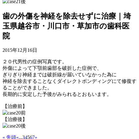
歯の外傷を神経を除去せずに治療｜埼
玉県越谷市・川口市・草加市の歯科医
院
2015年12月16日
２０代男性の症例写真です。
外傷によって下顎前歯部を破折した症例で、
ぎりぎり神経までは破折線が届いていなかった為に
神経を除去することなくダイレクトボンディングにて修復す
ることができました。
長期的に安定した予後がみられるとおもいます。
【治療前】
【治療後】
« 先頭
«
...
3
4
5
6
7
»