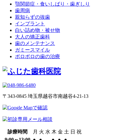
顎関節症・食いしばり・歯ぎしり
歯周病
親知らずの抜歯
インプラント
白い詰め物・被せ物
大人の矯正歯科
歯のメンテナンス
ガミースマイル
ボロボロの歯の治療
〒343-0845
埼玉県越谷市南越谷4-21-13
診療時間
月
火
水
木
金
土
日
祝
9:00～13:00
●
●
-
●
●
●
-
-