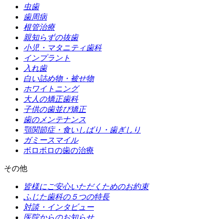
虫歯
歯周病
根管治療
親知らずの抜歯
小児・マタニティ歯科
インプラント
入れ歯
白い詰め物・被せ物
ホワイトニング
大人の矯正歯科
子供の歯並び矯正
歯のメンテナンス
顎関節症・食いしばり・歯ぎしり
ガミースマイル
ボロボロの歯の治療
その他
皆様にご安心いただくためのお約束
ふじた歯科の５つの特長
対談・インタビュー
医院からのお知らせ